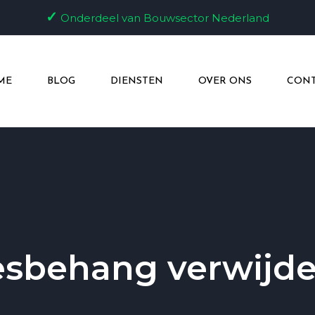
✓
Onderdeel van Bouwsector Nederland
ME
BLOG
DIENSTEN
OVER ONS
CONT
esbehang verwijd