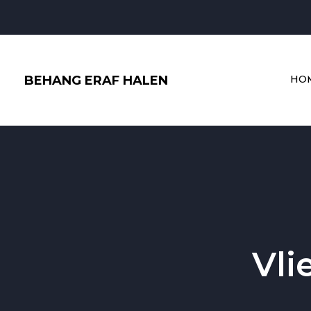
Ga
naar
de
inhoud
BEHANG ERAF HALEN
HO
Vli