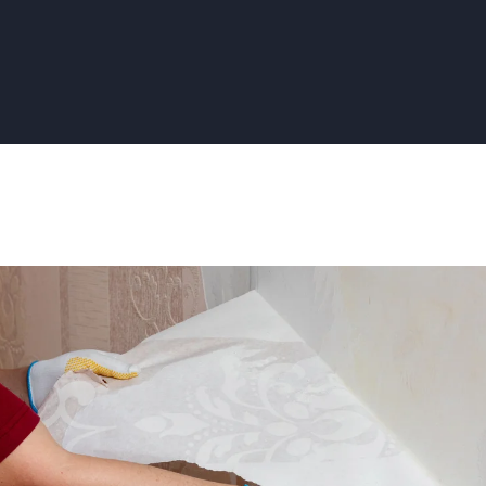
ng
n:
jze