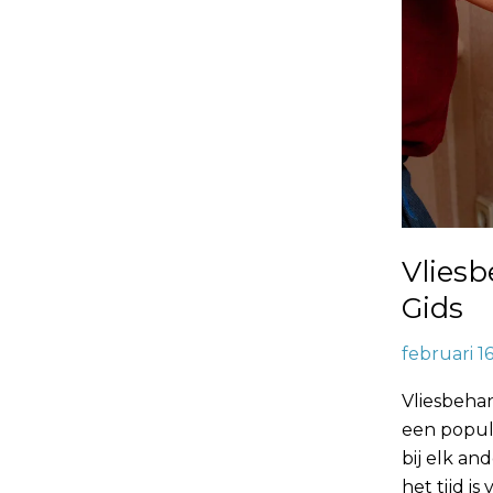
Vliesb
Gids
februari 1
Vliesbehan
een popul
bij elk a
het tijd i