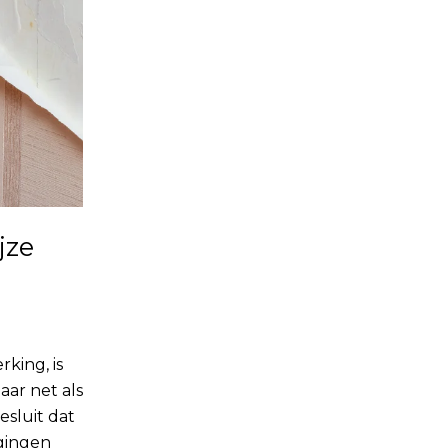
jze
rking, is
ar net als
sluit dat
igingen