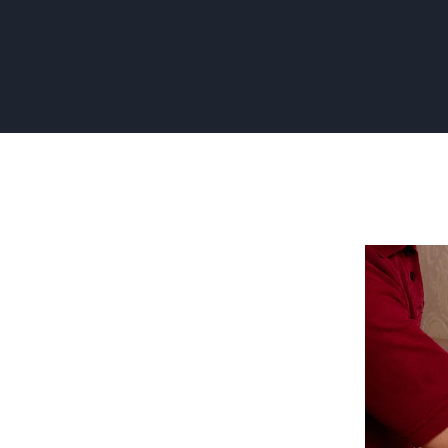
Vliesbeha
Verwijdere
Een
Stapsgewi
Gids