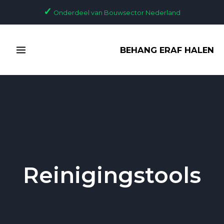
Ga
✓
Onderdeel van Bouwsector Nederland
naar
de
MAIN
inhoud
BEHANG ERAF HALEN
MENU
Reinigingstools