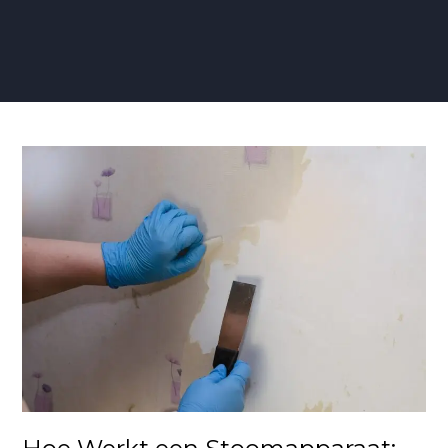
Hoe
Werkt
een
Stoomapparaat:
Een
Diepgaande
Uitleg