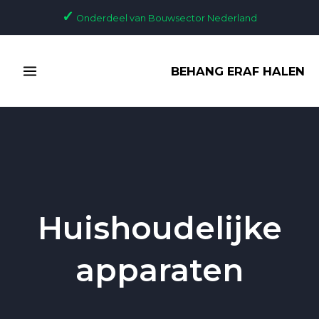
Ga
✓
Onderdeel van Bouwsector Nederland
naar
de
MAIN
inhoud
BEHANG ERAF HALEN
MENU
Huishoudelijke
apparaten