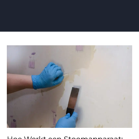
Hoe
Werkt
een
Stoomapparaat:
Een
Diepgaande
Uitleg