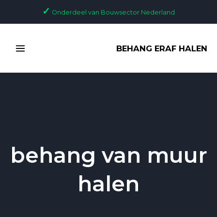
Ga
✓
Onderdeel van Bouwsector Nederland
naar
de
MAIN
inhoud
BEHANG ERAF HALEN
MENU
behang van muur
halen